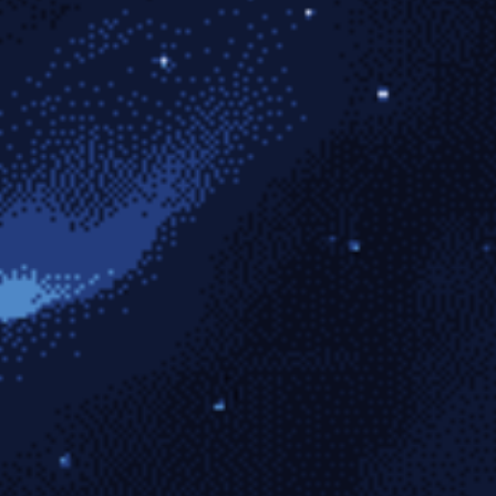
东西部次轮系列赛精彩对决一组争夺天王山另
一组实现横扫晋级
2026-07-10
43 次浏览
湖媒分析哈利伯顿受伤对雷霆夺冠影响称过去
十年雷霆冠军实力最弱
2026-07-07
41 次浏览