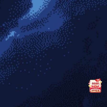
罗马诺揭示利物浦未接触阿隆索将继续大力支
持斯洛特引援计划
2026-07-12
53 次浏览