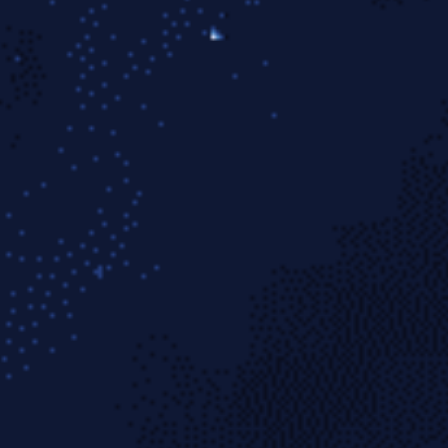
火箭连续两年从湖人挖掘防守悍将电风扇与斯
玛特联手再创辉煌
2026-07-25
29 次浏览
活塞考虑交易补强以保护杜伦和奥萨尔续约前
景