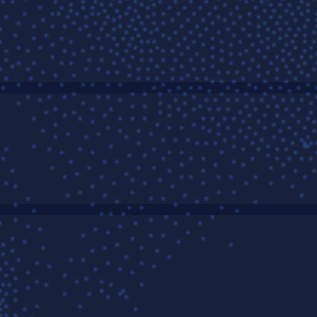
巧合
2026-08-04
15 次浏览
荷兰队首次在世界杯首发无荷甲球员日本队却
有两名荷甲球员参战
2026-08-01
25 次浏览