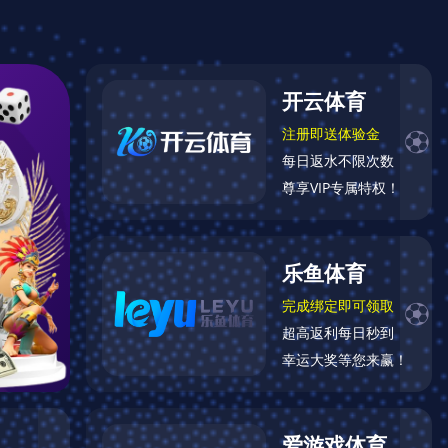
热讯
罗马诺分析哈兰德在曼城的现状与未来转会皇