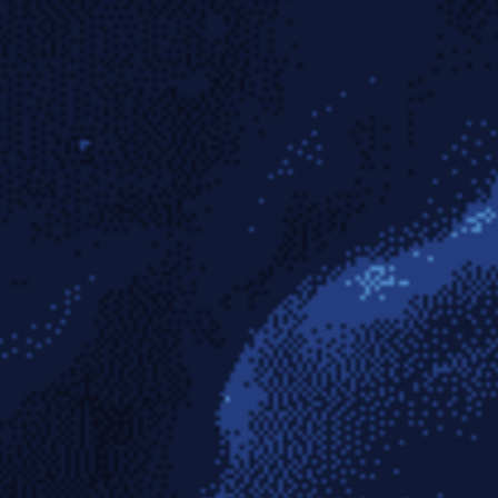
兰帕德谈执教切尔西经历：从救火到坚韧成长
的真实感悟
2026-07-13
45 次浏览