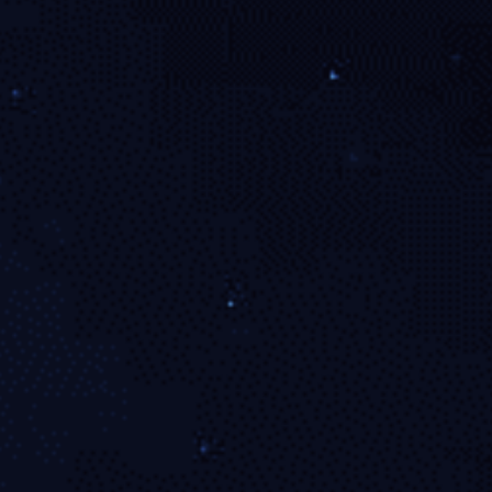
下一篇：
斯基拉透露那不勒斯希望吉奥瓦尼