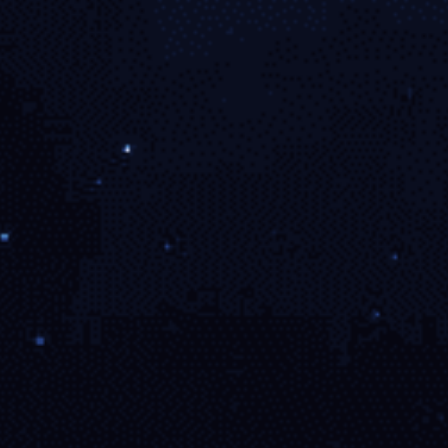
内马尔34岁身价依旧稳定
湖媒分析哈
仍为同龄
雷霆夺冠
2026-06-07
2026-07-07
推荐网站