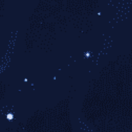
2、激励年轻球员
对于许多年轻球员而言，武磊是一代人的偶像，
寻自己的足球梦。在青训体系逐渐完善的大环境
来引导自己的成长方向。武磊正是这样一位可以
通过与这些年轻球员共同训练和比赛，武磊能够传
式将极大地促进年轻人的快速成长。同时，他乐
的重要性，从而树立起更强大的心理素质和拼搏
此外，看到自己崇拜已久的人物重返国家队，对
队竞争的渴望和动力。这种积极向上的氛围，将
出努力，对整个中国足球的发展都是一种良性的
3、恢复球迷信心
近年来，中国足球经历了一系列曲折与挑战，不