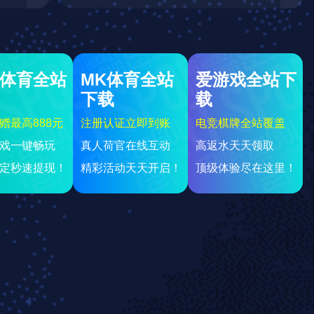
迷信心的恢复以及对中国足球未来发展的深
他具备出色的技术能力和敏锐的进攻嗅觉，
争取胜利。重返国足后，武磊将为球队提供
更加游刃有余。
宝贵的借鉴。他曾在西甲联赛中征战多年，
不仅可以帮助他自身更好地发挥，也能通过
作能力。
队进攻乏力、失误频频。而他的回归，无疑
位优秀前锋都能成为全队士气和斗志的重要