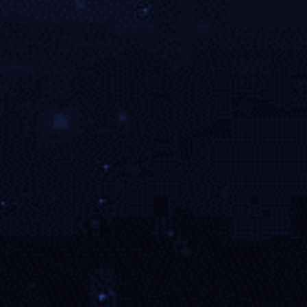
利伯顿受伤对
荷兰队首次在世界杯首发
米切尔呼
无荷甲球
底特律助
2026-08-01
2026-07
联系我们
福建省成都市文化路449号花园2单元1910室
support@hairbybarry.com
在
a
线