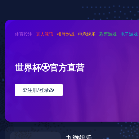
立即注册
在线买球官网入口
官
育数据平台
在线买球官网入口 OFFICIAL WEBSITE
自2022年创立以来，
在线买球官网入口
致力于为
洲杯、LPL在内的热门赛事直播与数据服务，广