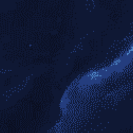
随着武磊重返国家队，这股低迷情绪正在逐步得
得了广大球迷的一致认可，再次点燃了大家对国
当一个熟悉且充满实力感的人物站上舞台时，自
即将来临之际，拥有这样的明星选手无疑给球队
球的人们重新燃起希望之火。
此外，通过媒体宣传及社交平台互动，武磊积极
家出征这种责任感。这种亲民形象不仅拉近了与
这份工作的态度，为其他球员树立良好的榜样。
4、中国足球未来展望
随着越来越多像武磊一样优秀人才走入国际赛场
足，不仅是一名优秀前锋回归，更象征着中国足
之间体育文化交流愈发频繁，中国应借此契机，